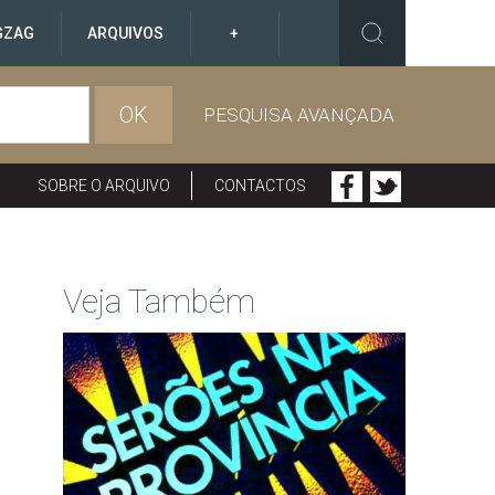
GZAG
ARQUIVOS
+
OK
PESQUISA AVANÇADA
SOBRE O ARQUIVO
CONTACTOS
Veja Também