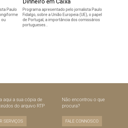
Dinheiro em Caixa
sta Paulo
Programa apresentado pelo jornalista Paulo
pongiforme
Fidalgo, sobre a União Europeia (UE), o papel
 ou
de Portugal, a importância dos comissários
portugueses…
 aqui a sua cópia de
Não encontrou o que
teúdos do arquivo RTP
procura?
R SERVIÇOS
FALE CONNOSCO