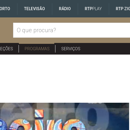
ORTO
TELEVISÃO
RÁDIO
RTP
PLAY
RTP ZI
LEÇÕES
PROGRAMAS
SERVIÇOS