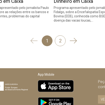
ro em Caixa
Dinheiro em Caixa
presentado pelo jornalista Paulo
Programa apresentado pelo jornali
obre as relações entre os bancos e
Fidalgo, sobre a Encefalopatia Es
ientes, problemas do capital
Bovina (EEB), conhecida como BSE
doença das vacas loucas,…
'
Seguinte
1
2
Anterior
App Mobile
Peça
con
VE