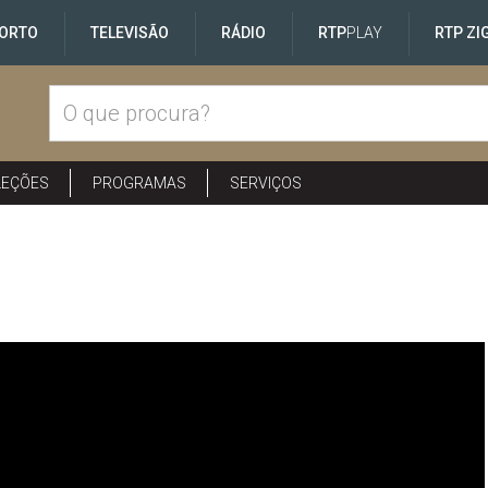
ORTO
TELEVISÃO
RÁDIO
RTP
PLAY
RTP ZI
LEÇÕES
PROGRAMAS
SERVIÇOS