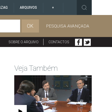
GZAG
ARQUIVOS
+
OK
PESQUISA AVANÇADA
SOBRE O ARQUIVO
CONTACTOS
Veja Também