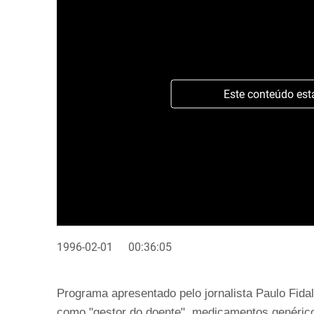
Este conteúdo est
1996-02-01
00:36:05
Programa apresentado pelo jornalista Paulo Fida
como "gestor do doente", medicamentos genérico