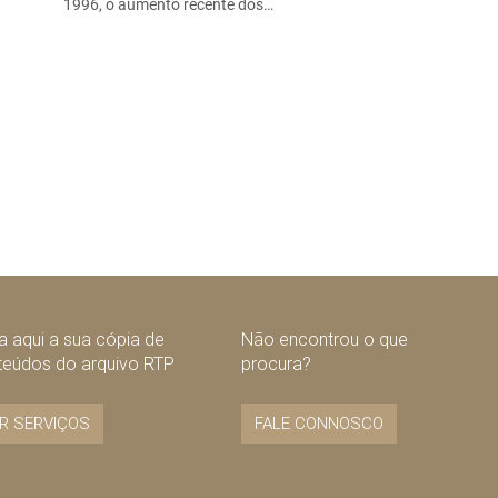
1996, o aumento recente dos…
 aqui a sua cópia de
Não encontrou o que
teúdos do arquivo RTP
procura?
R SERVIÇOS
FALE CONNOSCO