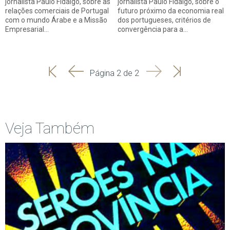
jornalista Paulo Fidalgo, sobre as
jornalista Paulo Fidalgo, sobre o
relações comerciais de Portugal
futuro próximo da economia real
com o mundo Árabe e a Missão
dos portugueses, critérios de
Empresarial…
convergência para a…
'
'
Seguinte
Última
Página 2 de 2
Início
Anterior
página
Veja Também