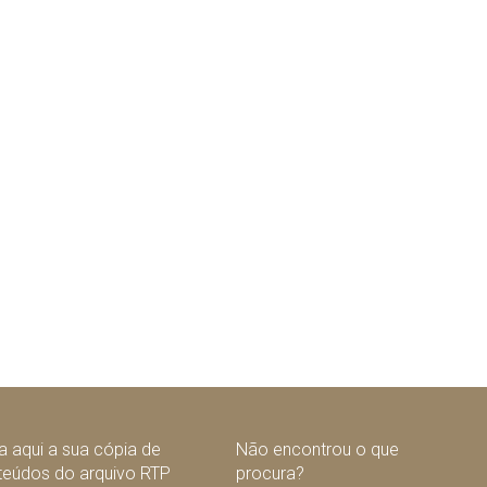
 aqui a sua cópia de
Não encontrou o que
teúdos do arquivo RTP
procura?