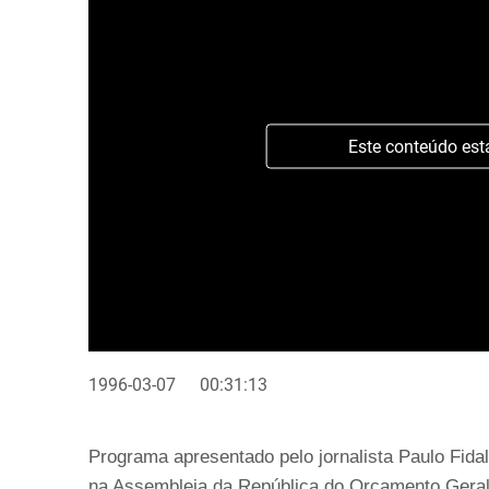
Este conteúdo est
1996-03-07
00:31:13
Programa apresentado pelo jornalista Paulo Fid
na Assembleia da República do Orçamento Gera