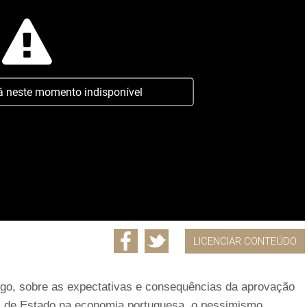
á neste momento indisponível
LICENCIAR CONTEÚDO
algo, sobre as expectativas e consequências da aprovação
l de Estado na economia portuguesa, o pessimismo