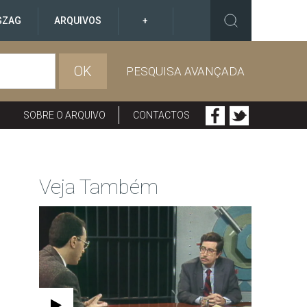
GZAG
ARQUIVOS
+
OK
PESQUISA AVANÇADA
SOBRE O ARQUIVO
CONTACTOS
Veja Também