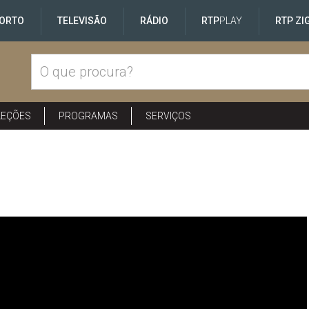
ORTO
TELEVISÃO
RÁDIO
RTP
PLAY
RTP ZI
LEÇÕES
PROGRAMAS
SERVIÇOS