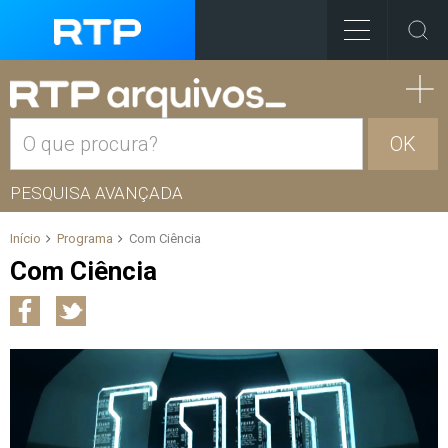
OK
PESQUISA AVANÇADA
Início
Programa
Com Ciência
Com Ciência