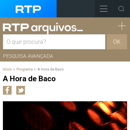
OK
PESQUISA AVANÇADA
Início
Programa
A Hora de Baco
A Hora de Baco