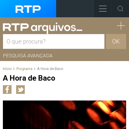
OK
PESQUISA AVANÇADA
Início
Programa
A Hora de Baco
A Hora de Baco