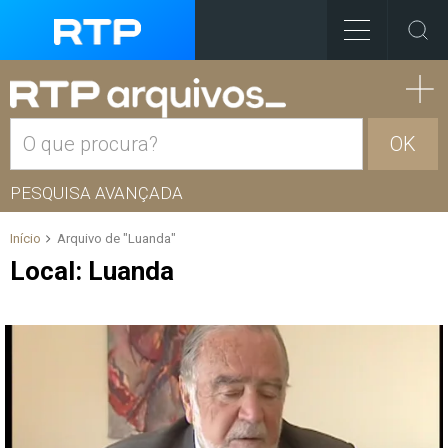
OK
PESQUISA AVANÇADA
Início
Arquivo de "Luanda"
Local:
Luanda