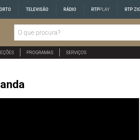
ORTO
TELEVISÃO
RÁDIO
RTP
PLAY
RTP ZI
LEÇÕES
PROGRAMAS
SERVIÇOS
uanda