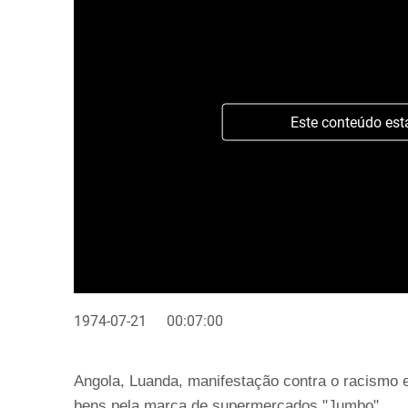
Este conteúdo est
1974-07-21
00:07:00
Angola, Luanda, manifestação contra o racismo e
bens pela marca de supermercados "Jumbo".