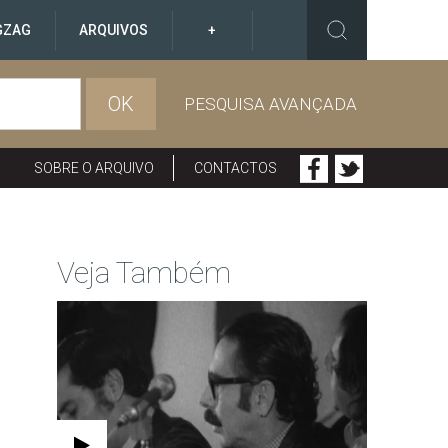
GZAG
ARQUIVOS
+
OK
PESQUISA AVANÇADA
SOBRE O ARQUIVO
CONTACTOS
Veja Também