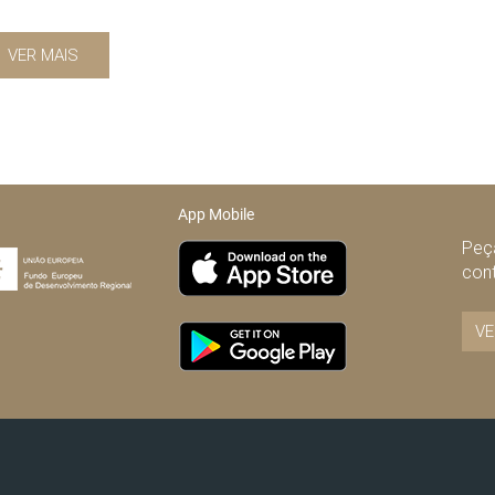
VER MAIS
App Mobile
Peça
con
VE