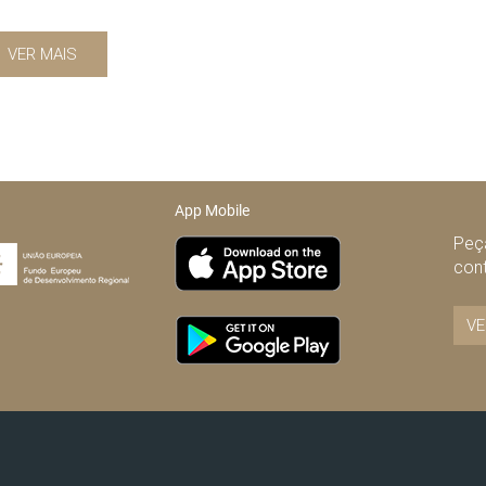
VER MAIS
App Mobile
Peça
con
VE