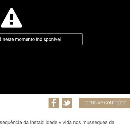
á neste momento indisponível
LICENCIAR CONTEÚDO
a sequência da instabilidade vivida nos musseques da