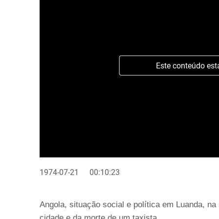
Este conteúdo est
1974-07-21
00:10:23
Angola, situação social e política em Luanda, n
cidade e da morte de um taxista.