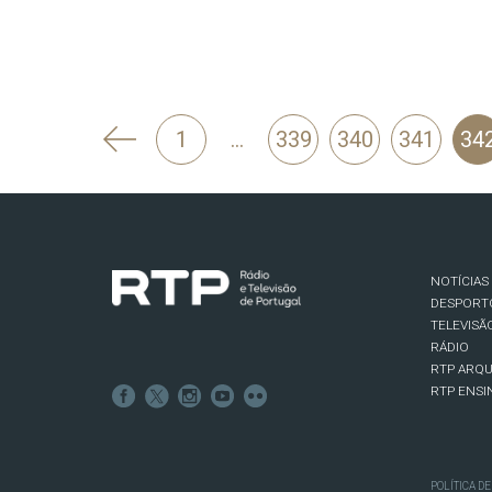
'
1
…
339
340
341
34
Anterior
NOTÍCIAS
DESPORT
TELEVISÃ
RÁDIO
RTP ARQU
RTP ENSI
POLÍTICA D