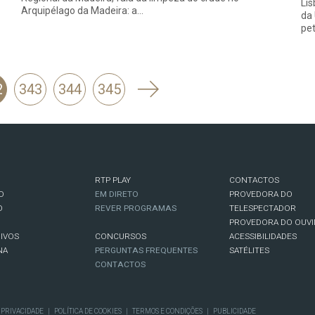
Lis
Arquipélago da Madeira: a…
da 
pet
Seguinte
2
343
344
345
RTP PLAY
CONTACTOS
O
EM DIRETO
PROVEDORA DO
O
REVER PROGRAMAS
TELESPECTADOR
PROVEDORA DO OUVI
IVOS
CONCURSOS
ACESSIBILIDADES
NA
PERGUNTAS FREQUENTES
SATÉLITES
CONTACTOS
E PRIVACIDADE
|
POLÍTICA DE COOKIES
|
TERMOS E CONDIÇÕES
|
PUBLICIDADE