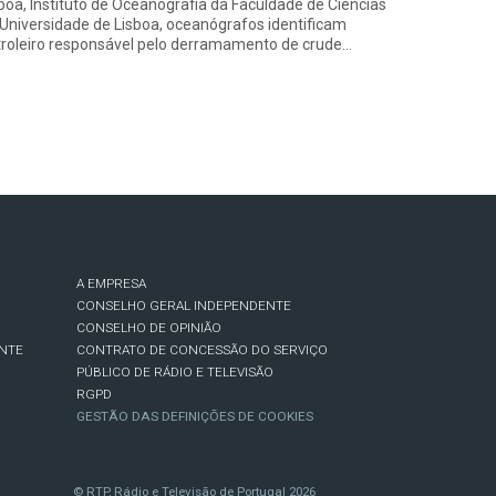
boa, Instituto de Oceanografia da Faculdade de Ciências
Universidade de Lisboa, oceanógrafos identificam
roleiro responsável pelo derramamento de crude…
A EMPRESA
CONSELHO GERAL INDEPENDENTE
CONSELHO DE OPINIÃO
NTE
CONTRATO DE CONCESSÃO DO SERVIÇO
PÚBLICO DE RÁDIO E TELEVISÃO
RGPD
GESTÃO DAS DEFINIÇÕES DE COOKIES
© RTP, Rádio e Televisão de Portugal 2026