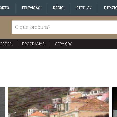
ORTO
TELEVISÃO
RÁDIO
RTP
PLAY
RTP ZI
LEÇÕES
PROGRAMAS
SERVIÇOS