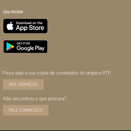
App Mobile
Peça aqui a sua cópia de conteúdos do arquivo RTP
VER SERVIÇOS
Não encontrou o que procura?
FALE CONNOSCO