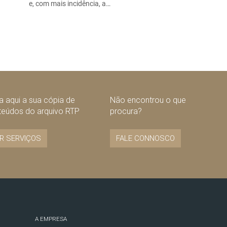
e, com mais incidência, a…
 aqui a sua cópia de
Não encontrou o que
teúdos do arquivo RTP
procura?
R SERVIÇOS
FALE CONNOSCO
A EMPRESA