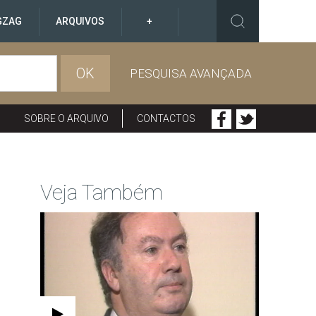
GZAG
ARQUIVOS
+
OK
PESQUISA AVANÇADA
SOBRE O ARQUIVO
CONTACTOS
Veja Também