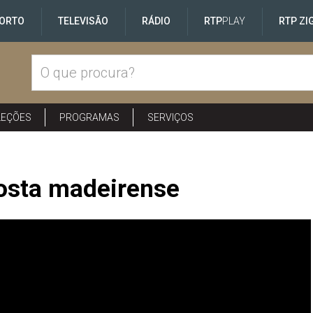
ORTO
TELEVISÃO
RÁDIO
RTP
PLAY
RTP ZI
LEÇÕES
PROGRAMAS
SERVIÇOS
osta madeirense