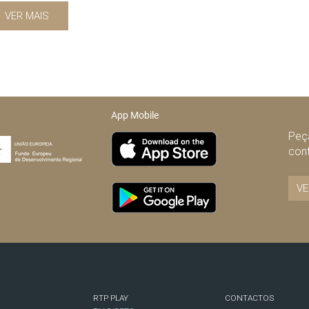
VER MAIS
App Mobile
Peça
con
VE
RTP PLAY
CONTACTOS