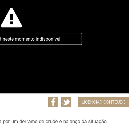
á neste momento indisponível
LICENCIAR CONTEÚDO
a por um derrame de crude e balanço da situação.