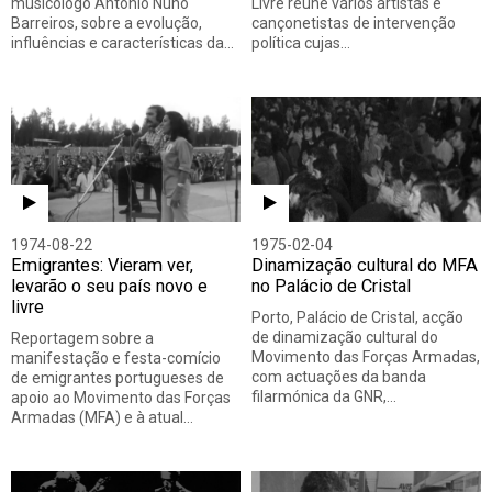
musicólogo António Nuno
Livre reúne vários artistas e
Barreiros, sobre a evolução,
cançonetistas de intervenção
influências e características da…
política cujas…
1974-08-22
1975-02-04
Emigrantes: Vieram ver,
Dinamização cultural do MFA
levarão o seu país novo e
no Palácio de Cristal
livre
Porto, Palácio de Cristal, acção
de dinamização cultural do
Reportagem sobre a
Movimento das Forças Armadas,
manifestação e festa-comício
com actuações da banda
de emigrantes portugueses de
filarmónica da GNR,…
apoio ao Movimento das Forças
Armadas (MFA) e à atual…