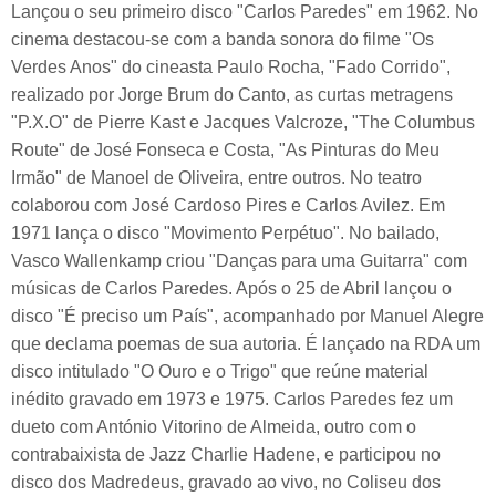
Lançou o seu primeiro disco "Carlos Paredes" em 1962. No
cinema destacou-se com a banda sonora do filme "Os
Verdes Anos" do cineasta Paulo Rocha, "Fado Corrido",
realizado por Jorge Brum do Canto, as curtas metragens
"P.X.O" de Pierre Kast e Jacques Valcroze, "The Columbus
Route" de José Fonseca e Costa, "As Pinturas do Meu
Irmão" de Manoel de Oliveira, entre outros. No teatro
colaborou com José Cardoso Pires e Carlos Avilez. Em
1971 lança o disco "Movimento Perpétuo". No bailado,
Vasco Wallenkamp criou "Danças para uma Guitarra" com
músicas de Carlos Paredes. Após o 25 de Abril lançou o
disco "É preciso um País", acompanhado por Manuel Alegre
que declama poemas de sua autoria. É lançado na RDA um
disco intitulado "O Ouro e o Trigo" que reúne material
inédito gravado em 1973 e 1975. Carlos Paredes fez um
dueto com António Vitorino de Almeida, outro com o
contrabaixista de Jazz Charlie Hadene, e participou no
disco dos Madredeus, gravado ao vivo, no Coliseu dos