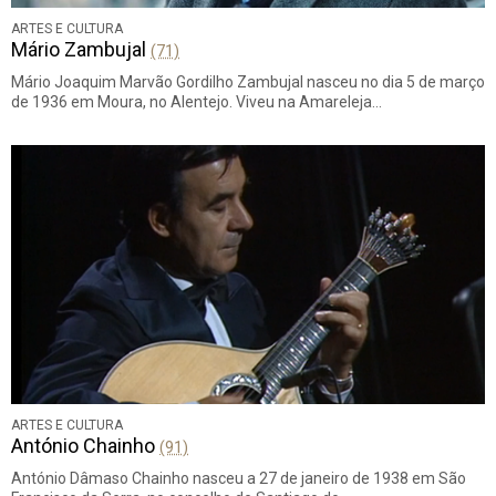
ARTES E CULTURA
Mário Zambujal
(71)
Mário Joaquim Marvão Gordilho Zambujal nasceu no dia 5 de março
de 1936 em Moura, no Alentejo. Viveu na Amareleja…
ARTES E CULTURA
António Chainho
(91)
António Dâmaso Chainho nasceu a 27 de janeiro de 1938 em São