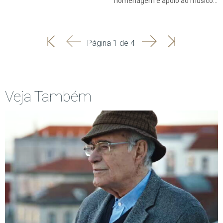
homenagem e apoio ao músico…
'
'
Seguinte
Última
Página 1 de 4
Início
Anterior
página
Veja Também