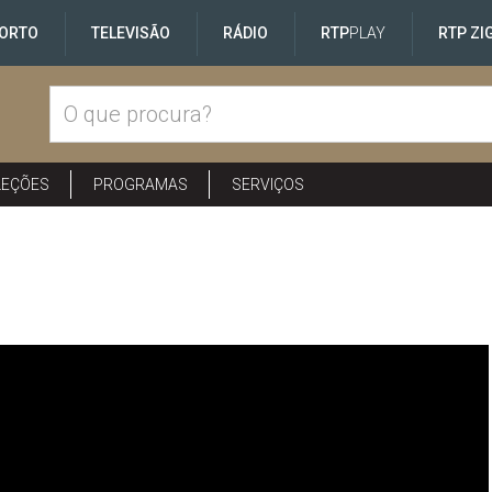
ORTO
TELEVISÃO
RÁDIO
RTP
PLAY
RTP ZI
LEÇÕES
PROGRAMAS
SERVIÇOS