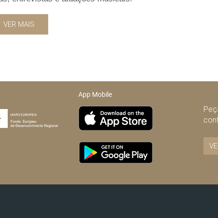
VER MAIS
App Mobile
Peça
con
VE