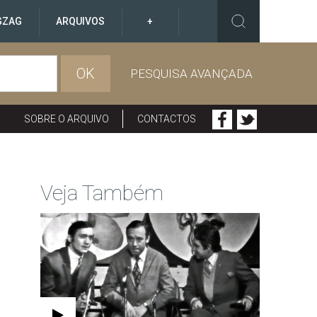
GZAG
ARQUIVOS
+
OK
PESQUISA AVANÇADA
SOBRE O ARQUIVO
CONTACTOS
Veja Também