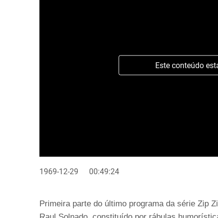
Este conteúdo est
1969-12-29
00:49:24
Primeira parte do último programa da série Zip Z
Raul Solnado, constituído por rábulas humorístic