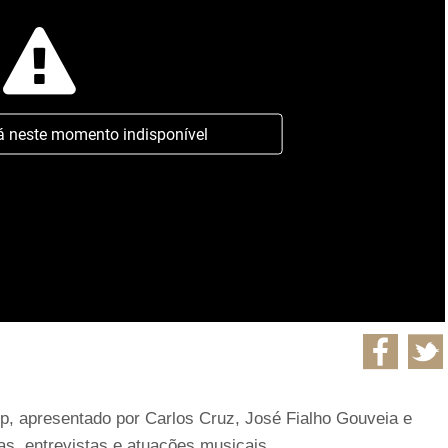
á neste momento indisponível
ip, apresentado por Carlos Cruz, José Fialho Gouveia e
as, entrevistas e atuações musicais.