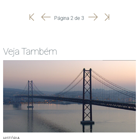
'
'
Seguinte
Última
Página 2 de 3
Início
Anterior
página
Veja Também
HISTÓRIA