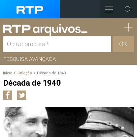
OK
PESQUISA AVANÇADA
Início
Coleção
Década de 1940
Década de 1940