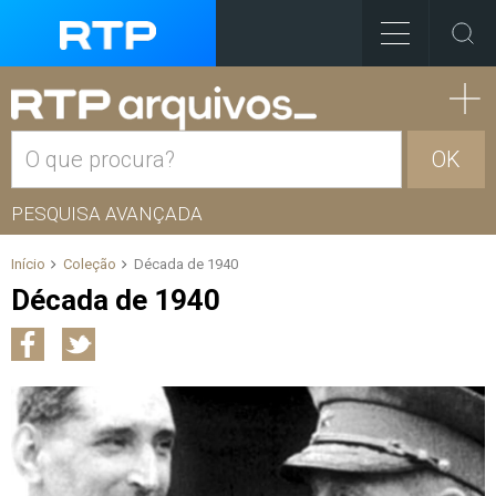
OK
PESQUISA AVANÇADA
Início
Coleção
Década de 1940
Década de 1940