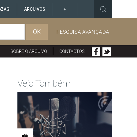
GZAG
ARQUIVOS
+
OK
PESQUISA AVANÇADA
SOBRE O ARQUIVO
CONTACTOS
Veja Também