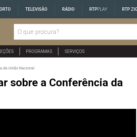
ORTO
TELEVISÃO
RÁDIO
RTP
PLAY
RTP ZI
LEÇÕES
PROGRAMAS
SERVIÇOS
a da União Nacional
r sobre a Conferência da