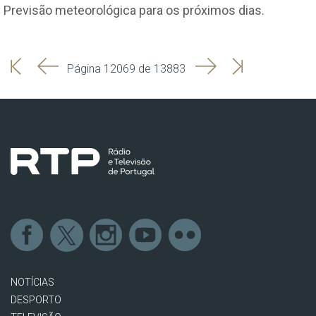
Previsão meteorológica para os próximos dias.
'
'
Seguinte
Última
Página 12069 de 13883
Início
Anterior
página
NOTÍCIAS
DESPORTO