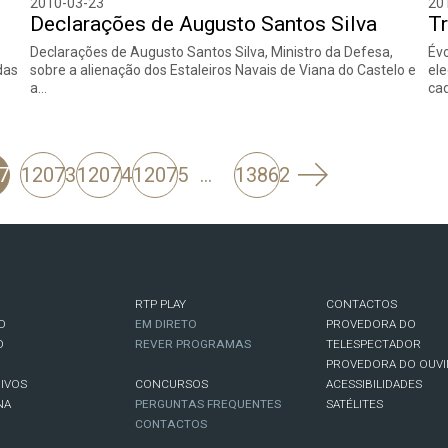
2010-03-23
20
Declarações de Augusto Santos Silva
Tr
Declarações de Augusto Santos Silva, Ministro da Defesa,
Évo
das
sobre a alienação dos Estaleiros Navais de Viana do Castelo e
ele
a…
ca
Seguinte
72
12073
12074
12075
…
13862
RTP PLAY
CONTACTOS
O
EM DIRETO
PROVEDORA DO
O
REVER PROGRAMAS
TELESPECTADOR
PROVEDORA DO OUVI
IVOS
CONCURSOS
ACESSIBILIDADES
NA
PERGUNTAS FREQUENTES
SATÉLITES
CONTACTOS