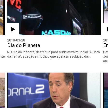
2010-03-28
20
Dia do Planeta
En
NO Dia do Planeta, destaque para a iniciativa mundial "A Hora
Pat
ente
da Terra", apagão simbólico que apela à resolução da…
Jor
ass