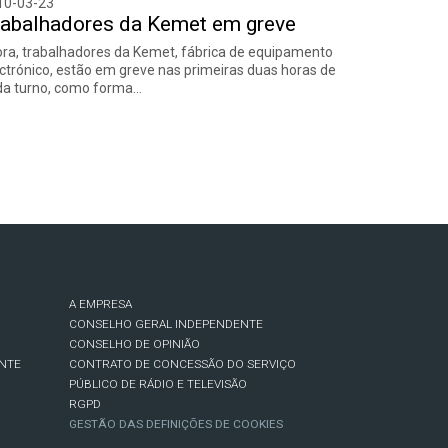
10-03-23
abalhadores da Kemet em greve
ra, trabalhadores da Kemet, fábrica de equipamento
ctrónico, estão em greve nas primeiras duas horas de
da turno, como forma…
A EMPRESA
CONSELHO GERAL INDEPENDENTE
CONSELHO DE OPINIÃO
NTE
CONTRATO DE CONCESSÃO DO SERVIÇO
PÚBLICO DE RÁDIO E TELEVISÃO
RGPD
GESTÃO DAS DEFINIÇÕES DE COOKIES