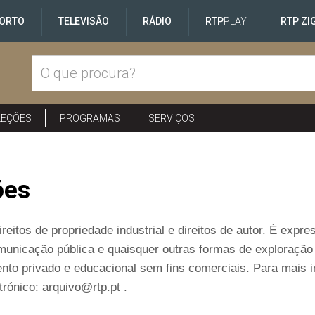
ORTO
TELEVISÃO
RÁDIO
RTP
PLAY
RTP ZI
LEÇÕES
PROGRAMAS
SERVIÇOS
ões
reitos de propriedade industrial e direitos de autor. É exp
comunicação pública e quaisquer outras formas de exploraçã
nto privado e educacional sem fins comerciais. Para mais 
rónico: arquivo@rtp.pt .