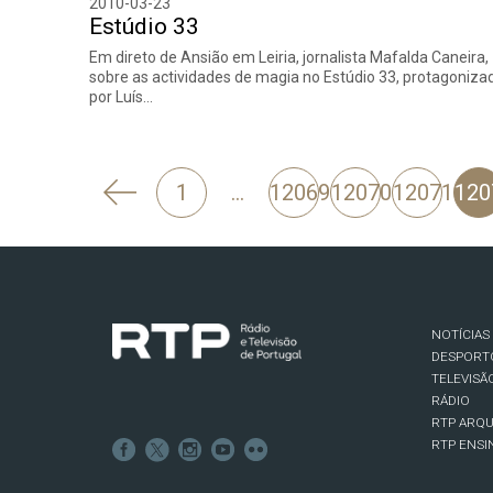
2010-03-23
Estúdio 33
Em direto de Ansião em Leiria, jornalista Mafalda Caneira,
sobre as actividades de magia no Estúdio 33, protagoniza
por Luís…
'
1
…
12069
12070
12071
120
Anterior
NOTÍCIAS
DESPORT
TELEVISÃ
RÁDIO
RTP ARQU
RTP ENSI