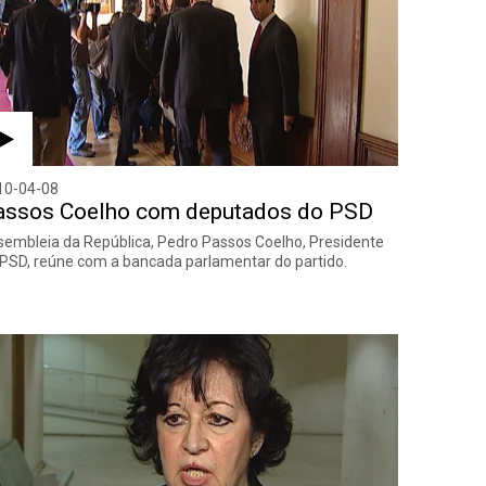
10-04-08
assos Coelho com deputados do PSD
embleia da República, Pedro Passos Coelho, Presidente
PSD, reúne com a bancada parlamentar do partido.