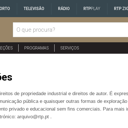
ORTO
TELEVISÃO
RÁDIO
RTP
PLAY
RTP ZI
LEÇÕES
PROGRAMAS
SERVIÇOS
ões
reitos de propriedade industrial e direitos de autor. É exp
comunicação pública e quaisquer outras formas de exploraçã
nto privado e educacional sem fins comerciais. Para mais 
rónico: arquivo@rtp.pt .