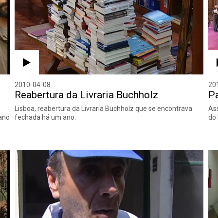
2010-04-08
20
Reabertura da Livraria Buchholz
P
Lisboa, reabertura da Livraria Buchholz que se encontrava
Ass
 ano
fechada há um ano.
do 