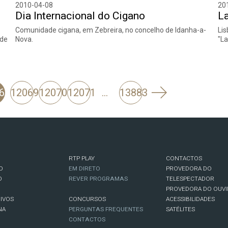
2010-04-08
20
Dia Internacional do Cigano
La
Comunidade cigana, em Zebreira, no concelho de Idanha-a-
Lis
 de
Nova.
"La
Seguinte
68
12069
12070
12071
…
13883
RTP PLAY
CONTACTOS
O
EM DIRETO
PROVEDORA DO
O
REVER PROGRAMAS
TELESPECTADOR
PROVEDORA DO OUVI
IVOS
CONCURSOS
ACESSIBILIDADES
NA
PERGUNTAS FREQUENTES
SATÉLITES
CONTACTOS