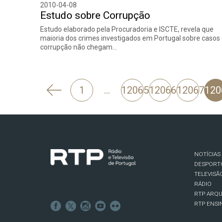
2010-04-08
Estudo sobre Corrupção
Estudo elaborado pela Procuradoria e ISCTE, revela que
maioria dos crimes investigados em Portugal sobre casos
corrupção não chegam…
'
1
…
12065
12066
12067
120
Anterior
NOTÍCIAS
DESPORT
TELEVISÃ
RÁDIO
RTP ARQU
RTP ENSI