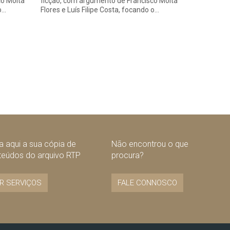
co Moita
ficção, com argumento de Francisco Moita
o…
Flores e Luís Filipe Costa, focando o…
 aqui a sua cópia de
Não encontrou o que
teúdos do arquivo RTP
procura?
R SERVIÇOS
FALE CONNOSCO