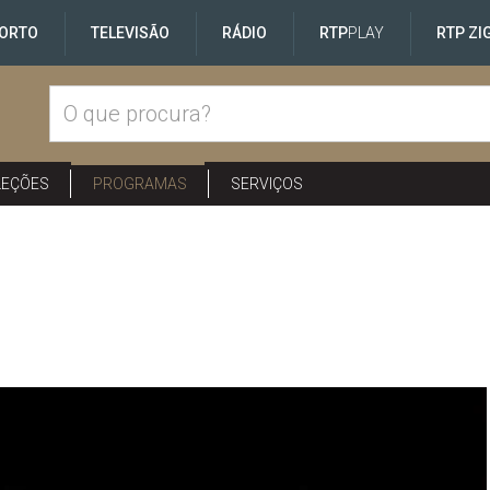
ORTO
TELEVISÃO
RÁDIO
RTP
PLAY
RTP ZI
LEÇÕES
PROGRAMAS
SERVIÇOS