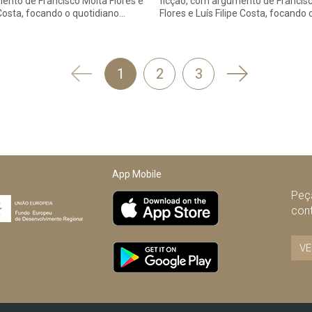
nto de Francisco Moita Flores e
ficção, com argumento de Francis
 Costa, focando o quotidiano…
Flores e Luís Filipe Costa, focando 
'
Seguinte
1
2
3
Anterior
App Mobile
Peça
con
VE