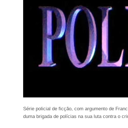
Série policial de ficção, com argumento de Franc
duma brigada de polícias na sua luta contra o cr