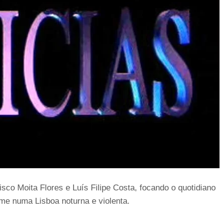
isco Moita Flores e Luís Filipe Costa, focando o quotidiano
ime numa Lisboa noturna e violenta.