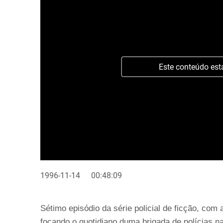
Este conteúdo est
1996-11-14
00:48:09
Sétimo episódio da série policial de ficção, com
focando o quotidiano duma brigada de polícias na