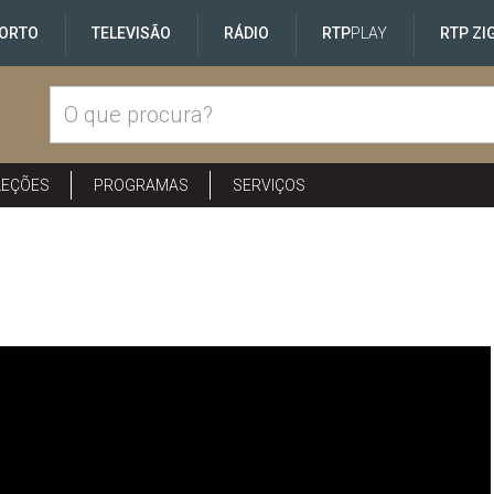
ORTO
TELEVISÃO
RÁDIO
RTP
PLAY
RTP ZI
LEÇÕES
PROGRAMAS
SERVIÇOS