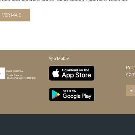
VER MAIS
App Mobile
Peça
con
VE