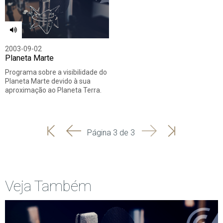
2003-09-02
Planeta Marte
Programa sobre a visibilidade do
Planeta Marte devido à sua
aproximação ao Planeta Terra.
'
'
Seguinte
Última
Página 3 de 3
Início
Anterior
página
Veja Também