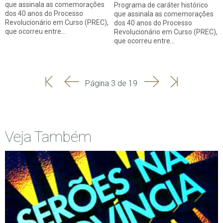
que assinala as comemorações
Programa de caráter histórico
dos 40 anos do Processo
que assinala as comemorações
Revolucionário em Curso (PREC),
dos 40 anos do Processo
que ocorreu entre…
Revolucionário em Curso (PREC),
que ocorreu entre…
'
'
Seguinte
Última
Página 3 de 19
Início
Anterior
página
Veja Também