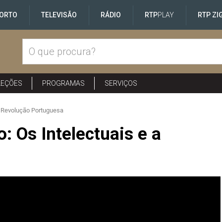
ORTO
TELEVISÃO
RÁDIO
RTP
PLAY
RTP ZI
LEÇÕES
PROGRAMAS
SERVIÇOS
a Revolução Portuguesa
 Os Intelectuais e a