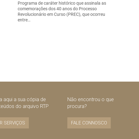
Programa de caráter histórico que assinala as
comemorações dos 40 anos do Processo
Revolucionário em Curso (PREC), que ocorreu
entre…
 aqui a sua cópia de
Não encontrou o que
teúdos do arquivo RTP
procura?
R SERVIÇOS
FALE CONNOSCO