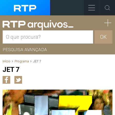
OK
PESQUISA AVANÇADA
Início
Programa
JET 7
JET 7