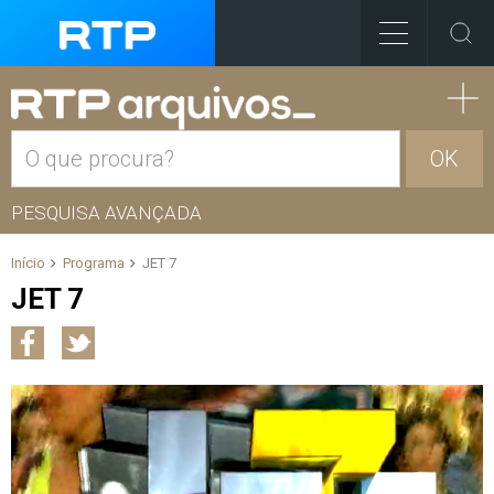
OK
PESQUISA AVANÇADA
Início
Programa
JET 7
JET 7