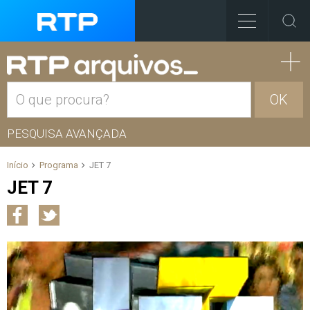
OK
PESQUISA AVANÇADA
Início
Programa
JET 7
JET 7