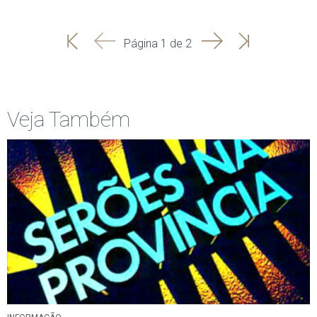
'
'
Seguinte
Última
Página 1 de 2
Início
Anterior
página
Veja Também