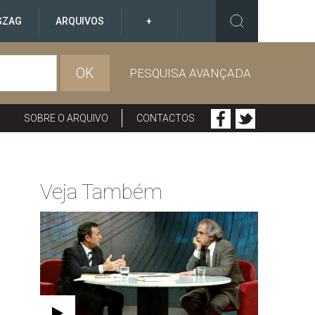
GZAG
ARQUIVOS
+
OK
PESQUISA AVANÇADA
SOBRE O ARQUIVO
CONTACTOS
Veja Também