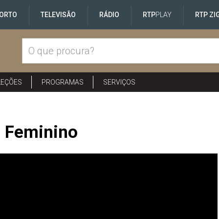
ORTO
TELEVISÃO
RÁDIO
RTP
PLAY
RTP ZI
LEÇÕES
PROGRAMAS
SERVIÇOS
l Feminino