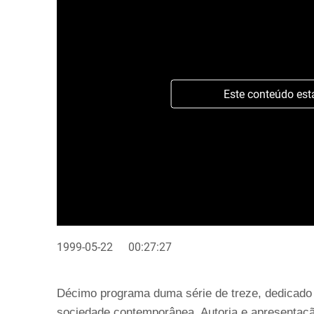
Este conteúdo est
1999-05-22
00:27:27
Décimo programa duma série de treze, dedicado
sociedade contemporânea. Autoria e apresentaçã