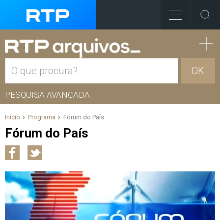
OK
PESQUISA AVANÇADA
Início
Programa
Fórum do País
Fórum do País