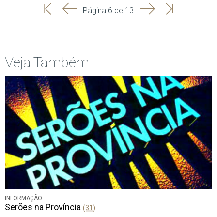
'
'
Seguinte
Última
Página 6 de 13
Início
Anterior
página
Veja Também
INFORMAÇÃO
Serões na Província
(31)