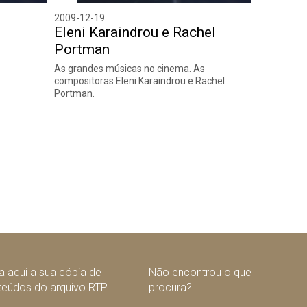
2009-12-19
Eleni Karaindrou e Rachel
Portman
As grandes músicas no cinema. As
compositoras Eleni Karaindrou e Rachel
Portman.
 aqui a sua cópia de
Não encontrou o que
teúdos do arquivo RTP
procura?