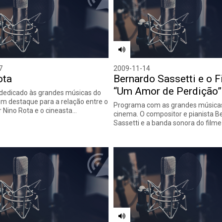
7
2009-11-14
ota
Bernardo Sassetti e o F
“Um Amor de Perdição”
dedicado às grandes músicas do
m destaque para a relação entre o
Programa com as grandes música
 Nino Rota e o cineasta…
cinema. O compositor e pianista B
Sassetti e a banda sonora do film