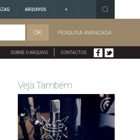
GZAG
ARQUIVOS
+
OK
PESQUISA AVANÇADA
SOBRE O ARQUIVO
CONTACTOS
Veja Também