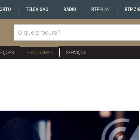
ORTO
TELEVISÃO
RÁDIO
RTP
PLAY
RTP ZI
LEÇÕES
PROGRAMAS
SERVIÇOS