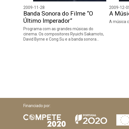
2009-11-28
2009-12-0
Banda Sonora do Filme “O
A Músi
Último Imperador”
A música c
Programa com as grandes músicas do
cinema. Os compositores Ryuichi Sakamoto,
David Byrne e Cong Su e a banda sonora…
Financiado por: