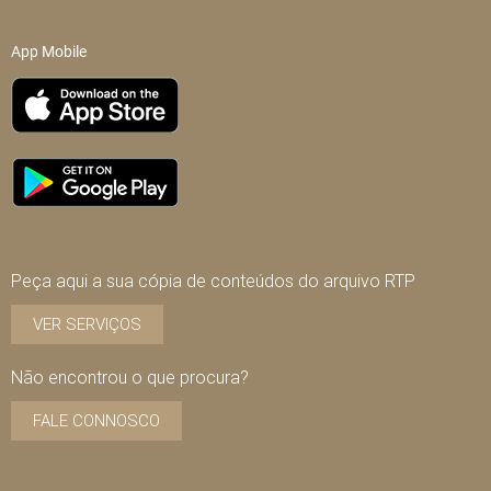
App Mobile
Peça aqui a sua cópia de conteúdos do arquivo RTP
VER SERVIÇOS
Não encontrou o que procura?
FALE CONNOSCO