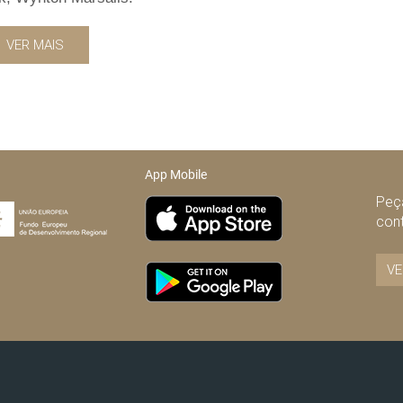
VER MAIS
App Mobile
Peça
con
VE