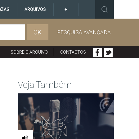
GZAG
ARQUIVOS
+
OK
PESQUISA AVANÇADA
SOBRE O ARQUIVO
CONTACTOS
Veja Também