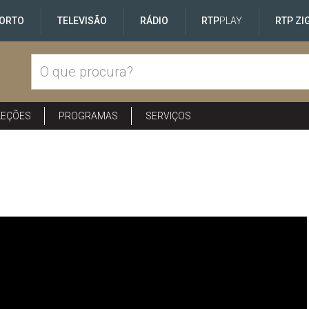
ORTO
TELEVISÃO
RÁDIO
RTP
PLAY
RTP ZI
LEÇÕES
PROGRAMAS
SERVIÇOS