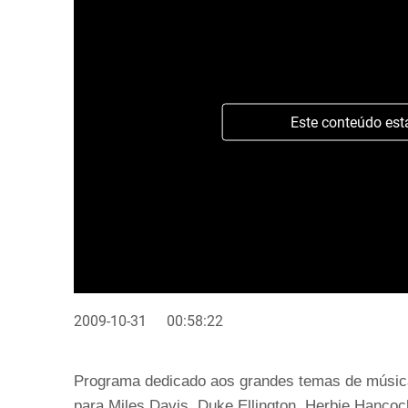
Este conteúdo est
2009-10-31
00:58:22
Programa dedicado aos grandes temas de músic
para Miles Davis, Duke Ellington, Herbie Hanco