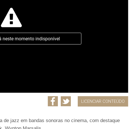
á neste momento indisponível
LICENCIAR CONTEÚDO
a de jazz em bandas sonoras no cinema, com destaque
ck, Wynton Marsalis.