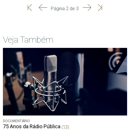
'
'
Seguinte
Última
Página 2 de 3
Início
Anterior
página
Veja Também
DOCUMENTÁRIO
75 Anos da Rádio Pública
(13)