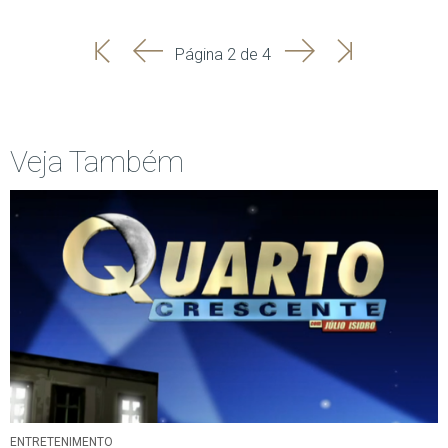
'
'
Seguinte
Última
Página 2 de 4
Início
Anterior
página
Veja Também
ENTRETENIMENTO