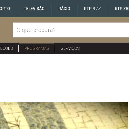
ORTO
TELEVISÃO
RÁDIO
RTP
PLAY
RTP ZI
LEÇÕES
PROGRAMAS
SERVIÇOS