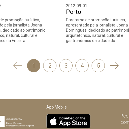
5
2012-09-01
a
Porto
e promoção turística,
Programa de promoção turística,
o pela jornalista Joana
apresentado pela jornalista Joana
 dedicado ao património
Domingues, dedicado ao patrimón
co, natural, cultural e
arquitetónico, natural, cultural e
co da Ericeira.
gastronómico da cidade do…
'
Segui
1
2
3
4
5
Anterior
App Mobile
Peça
con