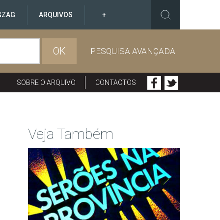
GZAG
ARQUIVOS
+
OK
PESQUISA AVANÇADA
SOBRE O ARQUIVO
CONTACTOS
Veja Também