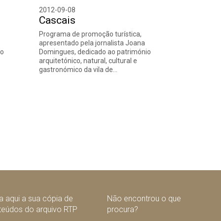
2012-09-08
Cascais
Programa de promoção turística,
apresentado pela jornalista Joana
io
Domingues, dedicado ao património
arquitetónico, natural, cultural e
gastronómico da vila de…
nte
 aqui a sua cópia de
Não encontrou o que
teúdos do arquivo RTP
procura?