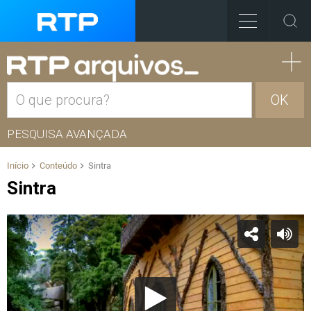
OK
PESQUISA AVANÇADA
Início
Conteúdo
Sintra
Sintra