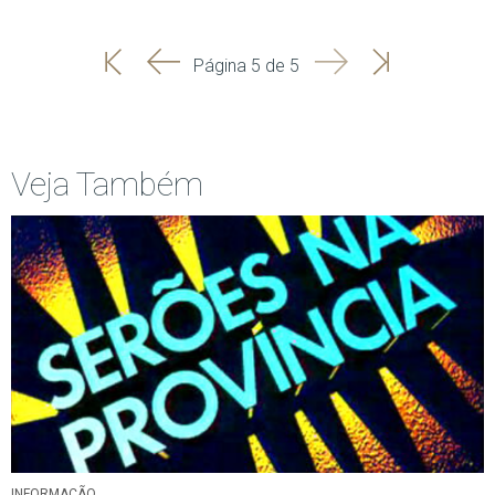
'
'
Seguinte
Última
Página 5 de 5
Início
Anterior
página
Veja Também
INFORMAÇÃO