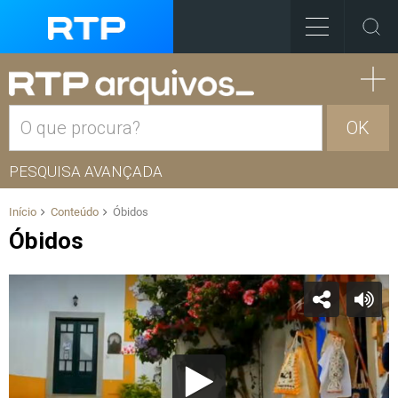
OK
PESQUISA AVANÇADA
Início
Conteúdo
Óbidos
Óbidos