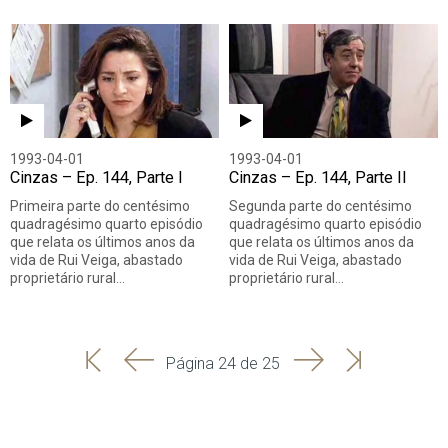
1993-04-01
1993-04-01
Cinzas – Ep. 144, Parte I
Cinzas – Ep. 144, Parte II
Primeira parte do centésimo
Segunda parte do centésimo
quadragésimo quarto episódio
quadragésimo quarto episódio
que relata os últimos anos da
que relata os últimos anos da
vida de Rui Veiga, abastado
vida de Rui Veiga, abastado
proprietário rural…
proprietário rural…
'
'
Seguinte
Última
Página 24 de 25
Início
Anterior
página