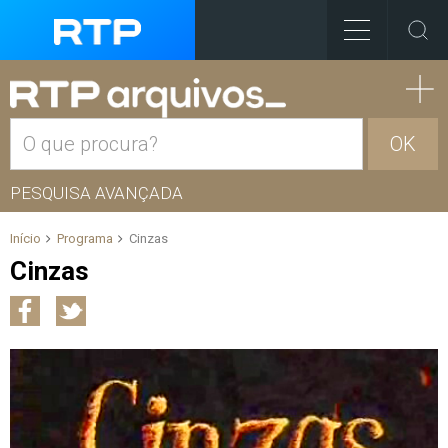
OK
PESQUISA AVANÇADA
Início
Programa
Cinzas
Cinzas