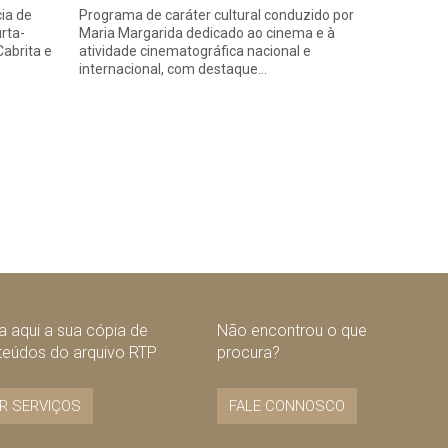
ia de
Programa de caráter cultural conduzido por
rta-
Maria Margarida dedicado ao cinema e à
abrita e
atividade cinematográfica nacional e
internacional, com destaque…
 aqui a sua cópia de
Não encontrou o que
teúdos do arquivo RTP
procura?
R SERVIÇOS
FALE CONNOSCO