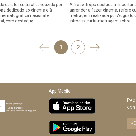
e caráter cultural conduzido por
Alfredo Tropa destaca a importânc
opa dedicado ao cinema e à
aprender a fazer cinema, refere cu
cinematográfica nacional e
metragem realizada por Augusto C
nal, com destaque…
introduz curta-metragem sobre…
'
Seguinte
1
2
Anterior
App Mobile
Peça
con
VE