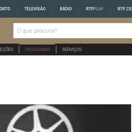
ORTO
TELEVISÃO
RÁDIO
RTP
PLAY
RTP ZI
LEÇÕES
PROGRAMAS
SERVIÇOS