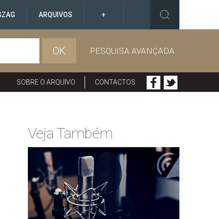
GZAG
ARQUIVOS
+
OK
PESQUISA AVANÇADA
SOBRE O ARQUIVO
CONTACTOS
Veja Também