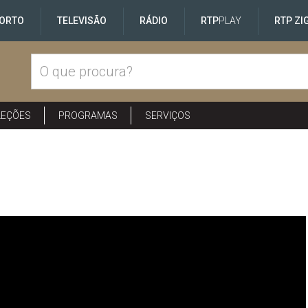
ORTO
TELEVISÃO
RÁDIO
RTP
PLAY
RTP ZI
LEÇÕES
PROGRAMAS
SERVIÇOS