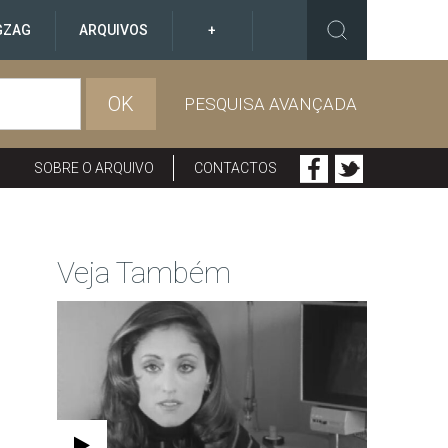
GZAG
ARQUIVOS
+
OK
PESQUISA AVANÇADA
SOBRE O ARQUIVO
CONTACTOS
Veja Também