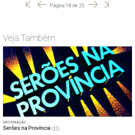
'
'
Seguinte
Última
Página 18 de 25
Início
Anterior
página
Veja Também
INFORMAÇÃO
Serões na Província
(31)