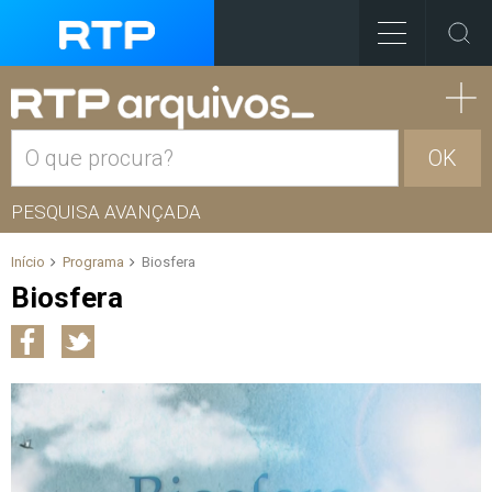
OK
PESQUISA AVANÇADA
Início
Programa
Biosfera
Biosfera