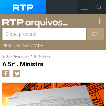
OK
PESQUISA AVANÇADA
Início
Programa
A Srª. Ministra
A Srª. Ministra