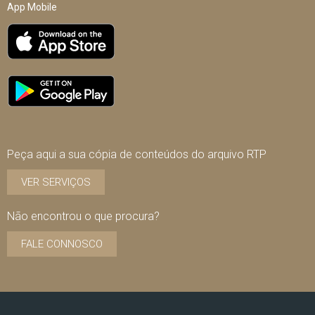
App Mobile
Peça aqui a sua cópia de conteúdos do arquivo RTP
VER SERVIÇOS
Não encontrou o que procura?
FALE CONNOSCO