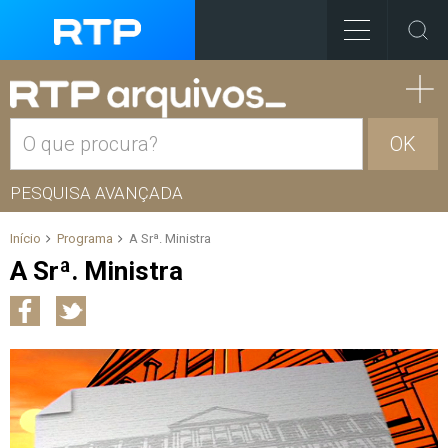
OK
PESQUISA AVANÇADA
Início
Programa
A Srª. Ministra
A Srª. Ministra