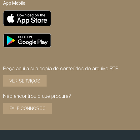
App Mobile
Peça aqui a sua cópia de conteúdos do arquivo RTP
VER SERVIÇOS
Não encontrou o que procura?
FALE CONNOSCO