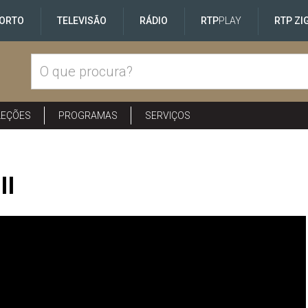
ORTO
TELEVISÃO
RÁDIO
RTP
PLAY
RTP ZI
LEÇÕES
PROGRAMAS
SERVIÇOS
II