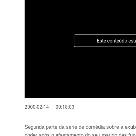
Este conteúdo est
2000-02-14
00:18:03
Segunda parte da série de comédia sobre a exube
poder após o afastamento do seu marido das funç