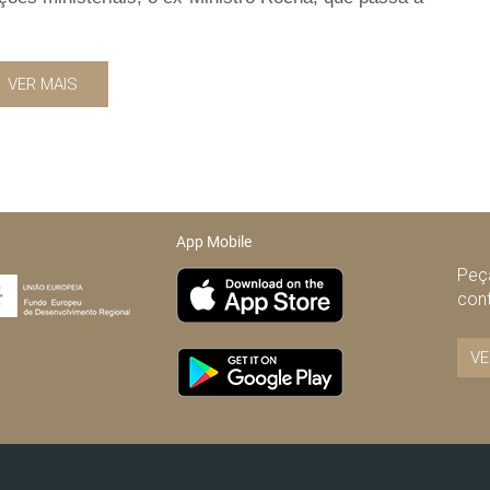
VER MAIS
App Mobile
Peça
con
VE