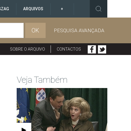
GZAG
ARQUIVOS
+
OK
PESQUISA AVANÇADA
SOBRE O ARQUIVO
CONTACTOS
Veja Também