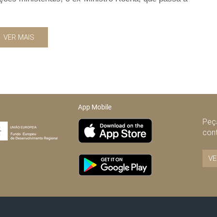
VER MAIS
App Mobile
Peça
con
VE