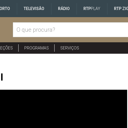
ORTO
TELEVISÃO
RÁDIO
RTP
PLAY
RTP ZI
LEÇÕES
PROGRAMAS
SERVIÇOS
I