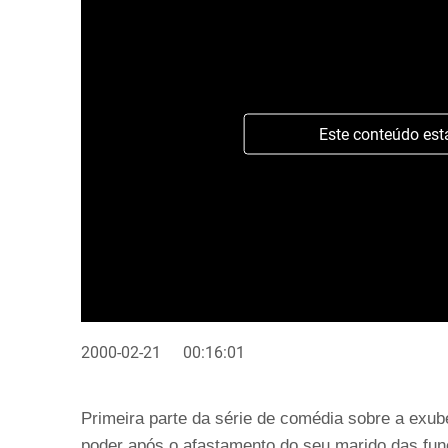
Este conteúdo est
2000-02-21
00:16:01
Primeira parte da série de comédia sobre a exub
poder após o afastamento do seu marido das funç