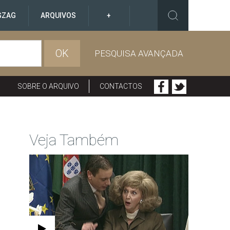
GZAG
ARQUIVOS
+
OK
PESQUISA AVANÇADA
SOBRE O ARQUIVO
CONTACTOS
Veja Também