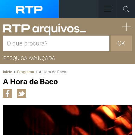
OK
PESQUISA AVANÇADA
Início
Programa
A Hora de Baco
A Hora de Baco